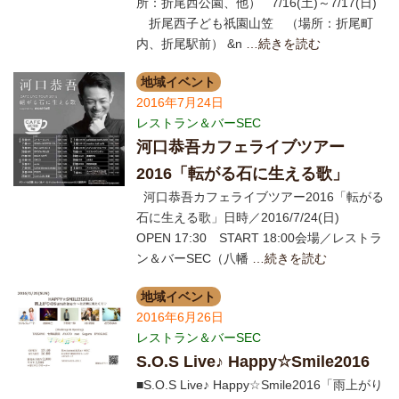
所：折尾西公園、他） 7/16(土)～7/17(日)
折尾西子ども祇園山笠 （場所：折尾町
内、折尾駅前） &n
…続きを読む
地域イベント
2016年7月24日
レストラン＆バーSEC
河口恭吾カフェライブツアー
2016「転がる石に生える歌」
河口恭吾カフェライブツアー2016「転がる
石に生える歌」日時／2016/7/24(日)
OPEN 17:30 START 18:00会場／レストラ
ン＆バーSEC（八幡
…続きを読む
地域イベント
2016年6月26日
レストラン＆バーSEC
S.O.S Live♪ Happy☆Smile2016
■S.O.S Live♪ Happy☆Smile2016「雨上がり