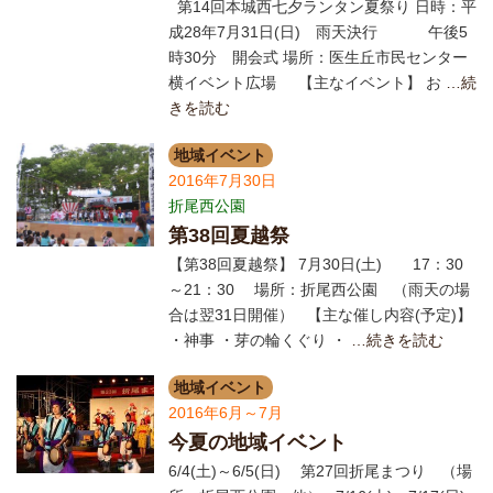
第14回本城西七夕ランタン夏祭り 日時：平
成28年7月31日(日) 雨天決行 午後5
時30分 開会式 場所：医生丘市民センター
横イベント広場 【主なイベント】 お
…続
きを読む
地域イベント
2016年7月30日
折尾西公園
第38回夏越祭
【第38回夏越祭】 7月30日(土) 17：30
～21：30 場所：折尾西公園 （雨天の場
合は翌31日開催） 【主な催し内容(予定)】
・神事 ・芽の輪くぐり ・
…続きを読む
地域イベント
2016年6月～7月
今夏の地域イベント
6/4(土)～6/5(日) 第27回折尾まつり （場