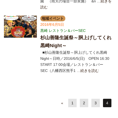
園 （雨天の場合一部実施） &n
…続きを
読む
地域イベント
2016年6月5日
黒崎 レストラン＆バーSEC
杉山善隆生誕祭～胴上げしてくれ
黒崎Night～
■杉山善隆生誕祭～胴上げしてくれ黒崎
Night～日時／2016/6/5(日) OPEN 16:30
START 17:00会場／レストラン＆バー
SEC（八幡西区熊手1
…続きを読む
«
1
2
3
4