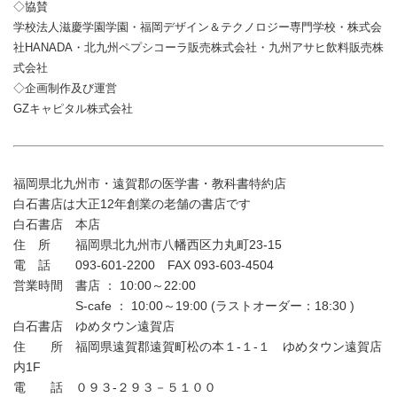
◇協賛
学校法人滋慶学園学園・福岡デザイン＆テクノロジー専門学校・株式会
社HANADA・北九州ペプシコーラ販売株式会社・九州アサヒ飲料販売株
式会社
◇企画制作及び運営
GZキャピタル株式会社
福岡県北九州市・遠賀郡の医学書・教科書特約店
白石書店は大正12年創業の老舗の書店です
白石書店 本店
住 所 福岡県北九州市八幡西区力丸町23-15
電 話 093-601-2200 FAX 093-603-4504
営業時間 書店 ： 10:00～22:00
S-cafe ： 10:00～19:00 (ラストオーダー：18:30 )
白石書店 ゆめタウン遠賀店
住 所 福岡県遠賀郡遠賀町松の本１-１-１ ゆめタウン遠賀店
内1F
電 話 ０９３-２９３－５１００