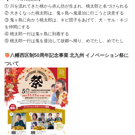
① 川を流れてきた桃から赤ん坊が生まれ、桃太郎と名づけられる
② 大きくなった桃太郎は、鬼ヶ島へ鬼退治に行こうと決意する
③ 鬼ヶ島に向かう桃太郎は、キビ団子をあげて、犬・サル・キジ
を仲間にする
④ 桃太郎一行は鬼ヶ島に到着する
⑤ 桃太郎一行は鬼を退治して故郷へ帰り、めでたし、めでたし
八幡西区制50周年記念事業 北九州 イノベーション祭に
ついて