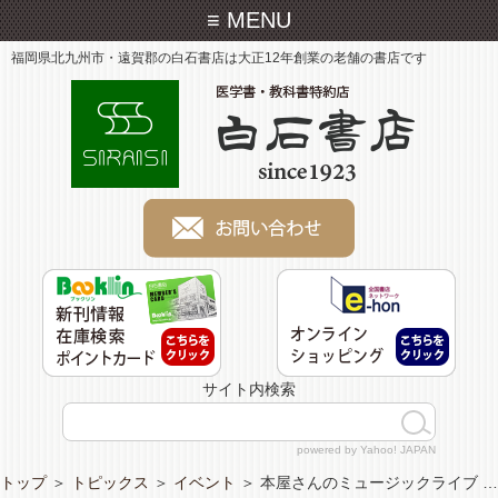
≡ MENU
福岡県北九州市・遠賀郡の白石書店は大正12年創業の老舗の書店です
サイト内検索
powered by Yahoo! JAPAN
トップ
＞
トピックス
＞
イベント
＞
本屋さんのミュージックライブ …