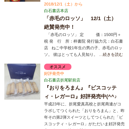
2018/12/1（土）から
白石書店本店
「赤毛のロッソ」 12/1（土）
絶賛発売中！
「赤毛のロッソ」 定 価：1500円＋
税 発 行 所：梓書院 発行協力元：白石書
店 ねこ中学校1年生の男の子、赤毛のロッ
ソ。 彼はとっても人見知り。
…続きを読む
オススメ
好評発売中
白石書店折尾駅前店
『おりをろまん』『ビスコッテ
ィ・レガーロ』好評発売中(^^♪
平成23年に、折尾愛真高校と折尾商連がコ
ラボしてつくられた「おりをろまん」と、昨
年その第2弾スイーツとしてつくられた「ビ
スコッティ・レガーロ」がただいま好評発売