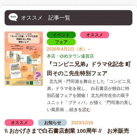
オススメ 記事一覧
イベント
オススメ
フェア
2026年4月1日（水）～
本店・ゆめタウン遠賀店
『コンビニ兄弟』ドラマ化記念 町
田そのこ先生特別フェア
北九州・門司港を舞台とした『コンビニ兄
弟』ドラマ化を祝し、 白石書店が独自に特
別応援フェアを開催！ 北九州市在住の双子
ユニット「プティパ」が描く「門司港の美し
い風景画
…続きを読む
オススメ
お知らせ
2023/12/16
\\ おかげさまで白石書店創業 100周年 // お米販売