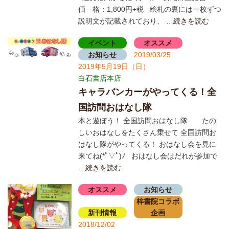
価 格：1,800円+税 絵札の裏には一枚ずつ
説明文が記載されており、
…続きを読む
イベント
オススメ
お知らせ
2019/03/25
2019年5月19日（日）
白石書店本店
キャラバンカーがやってくる！全
国訪問おはなし隊
本と遊ぼう！ 全国訪問おはなし隊 たの
しいおはなしをたくさん乗せて 全国訪問お
はなし隊がやってくる！ おはなし会を見に
来てね(*ﾟ▽ﾟ)ﾉ おはなし会はだれが参加で
…続きを読む
オススメ
お知らせ
梓書院コラボ
新刊情報
企画
2018/12/02