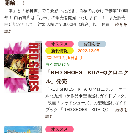
開始！！
「本」と「教科書」でご愛顧いただき、皆様のおかげで創業100周
年！ 白石書店は「お米」の販売を開始いたします！！ また販売
開始記念として、対象店舗にて3000円（税込）以上お買
…続きを
読む
オススメ
お知らせ
新刊情報
2022/12/05
2022年12月5日より
白石書店ほか
「RED SHOES KITA−Qクロニク
ル」発売
「RED SHOES KITA−Qクロニクル オー
ル北九州ロケ作品◆聖地巡礼ガイドブック」
映画「レッドシューズ」の聖地巡礼ガイド
ブック 「RED SHOES KITA−Qク
…続きを
読む
オススメ