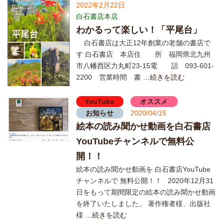
2022年2月22日
白石書店本店
わかるって楽しい！「平尾台」
白石書店は大正12年創業の老舗の書店で
す 白石書店 本店住 所 福岡県北九州
市八幡西区力丸町23-15電 話 093-601-
2200 営業時間 書
…続きを読む
YouTube
オススメ
お知らせ
2020/04/15
絵本の読み聞かせ動画を白石書店
YouTubeチャンネルで無料公
開！！
絵本の読み聞かせ動画を 白石書店YouTube
チャンネルで 無料公開！！ 2020年12月31
日をもって期間限定の絵本の読み聞かせ動画
を終了いたしました。 著作権者様、出版社
様
…続きを読む