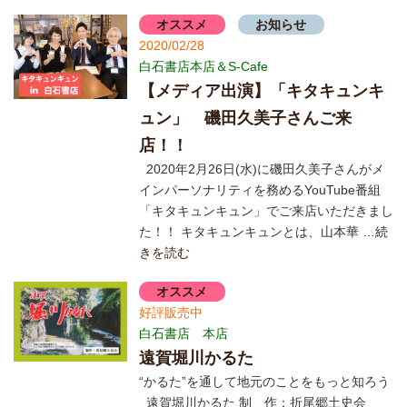
オススメ
お知らせ
2020/02/28
白石書店本店＆S-Cafe
【メディア出演】「キタキュンキ
ュン」 磯田久美子さんご来
店！！
2020年2月26日(水)に磯田久美子さんがメ
インパーソナリティを務めるYouTube番組
「キタキュンキュン」でご来店いただきまし
た！！ キタキュンキュンとは、山本華
…続
きを読む
オススメ
好評販売中
白石書店 本店
遠賀堀川かるた
“かるた”を通して地元のことをもっと知ろう
遠賀堀川かるた 制 作：折尾郷土史会