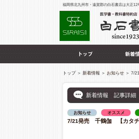
福岡県北九州市・遠賀郡の白石書店は大正12
トップ
＞
新着情報
＞
お知らせ
＞
7/
新着情報 記事詳細
お知らせ
オススメ
7/21発売 千鶴伽 【カタ