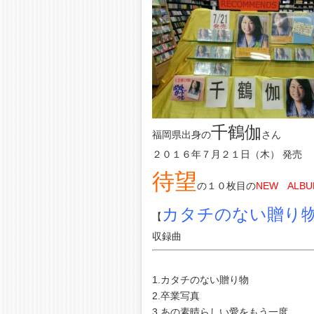
千鶴伽
福岡県出身の
さん
２０１６年７月２１日（木） 発売
待望
の１０枚目の
NEW ALBU
カタチのない贈り
【
収録曲
1.カタチのない贈り物
2.卒業写真
3.あの素晴らしい愛をもう一度