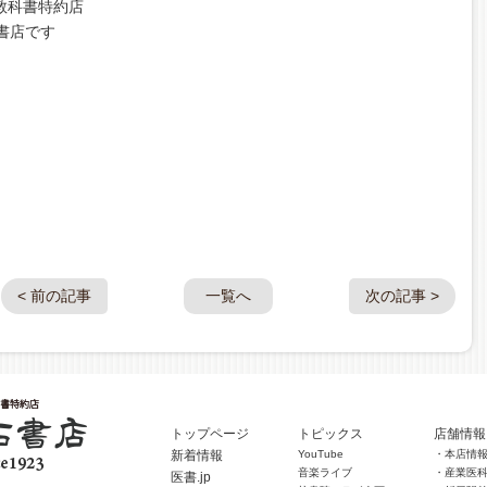
教科書特約店
書店です
< 前の記事
一覧へ
次の記事 >
トップページ
トピックス
店舗情報
新着情報
YouTube
・本店情
音楽ライブ
・産業医
医書.jp