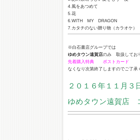
4.風をあつめて
5.花
6.WITH MY DRAGON
7.カタチのない贈り物（カラオケ）
定価￥２０
※白石書店グループでは
ゆめタウン遠賀店
のみ 取扱してお
先着購入特典 ポストカード
なくなり次第終了しますのでご了承
２０１６年１１月３
ゆめタウン遠賀店 