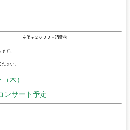
００＋消費税
ります。
ください。
日（木）
コンサート予定