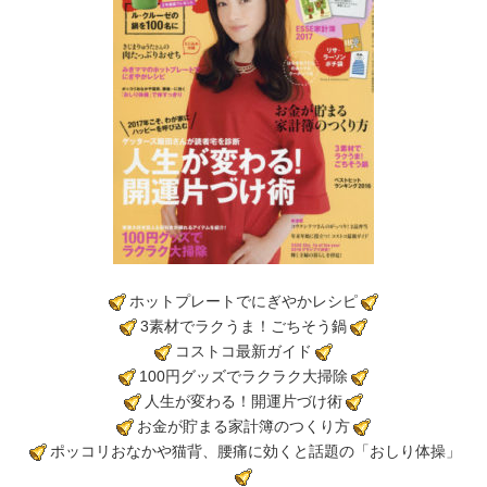
ホットプレートでにぎやかレシピ
3素材でラクうま！ごちそう鍋
コストコ最新ガイド
100円グッズでラクラク大掃除
人生が変わる！開運片づけ術
お金が貯まる家計簿のつくり方
ポッコリおなかや猫背、腰痛に効くと話題の「おしり体操」