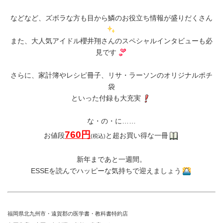
などなど、ズボラな方も目から鱗のお役立ち情報が盛りだくさん
また、大人気アイドル櫻井翔さんのスペシャルインタビューも必
見です
さらに、家計簿やレシピ冊子、リサ・ラーソンのオリジナルポチ
袋
といった付録も大充実
な・の・に……
760円
お値段
と超お買い得な一冊
(税込)
新年まであと一週間。
ESSEを読んでハッピーな気持ちで迎えましょう
福岡県北九州市・遠賀郡の医学書・教科書特約店