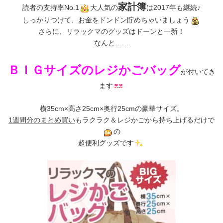
家計簿
読者の支持率No.1
大人気の
は2017年も継続♪
しっかりつけて、お金をドンドン貯めちゃいましょう
さらに、リラックマのグッズはドーンと一新！
なんと……
ＢＩＧサイズのレジかごバッグ
が付いてき
ます
横35cm×高さ25cm×奥行25cmの豪華サイズ。
1週間分のまとめ買い
もラクラク＆レジかごから持ち上げるだけで
の
超便利グッズです