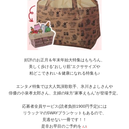
好評のお正月＆年末年始大特集はもちろん、
美しく歩ける“おしり筋”エクササイズや
粕どこできれい＆健康になれる特集も♪
エンタメ特集では大人気演歌歌手、氷川きよしさんや
俳優の小泉孝太郎さん、主婦の味方“家事えもん”が登場予定。
応募者全員サービス(読者負担1900円予定)には
リラックマの5WAYブランケットもあるので、
見逃せない一冊です！！
是非お早目のご予約を