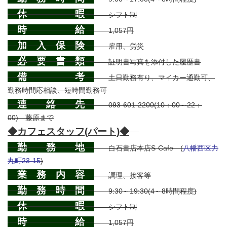
休 暇
シフト制
時 給
1,057円
加 入 保 険
雇用、労災
必 要 書 類
証明書写真を添付した履歴書
備 考
土日勤務有り、マイカー通勤可、
勤務時間応相談、短時間勤務可
連 絡 先
093-601-2200(10：00～22：
00) 藤原まで
◆カフェスタッフ(パート)◆
勤 務 地
白石書店本店S-Cafe (
八幡西区力
丸町23-15
)
業 務 内 容
調理、接客等
勤 務 時 間
9:30～19:30(4～8時間程度)
休 暇
シフト制
時 給
1,057円