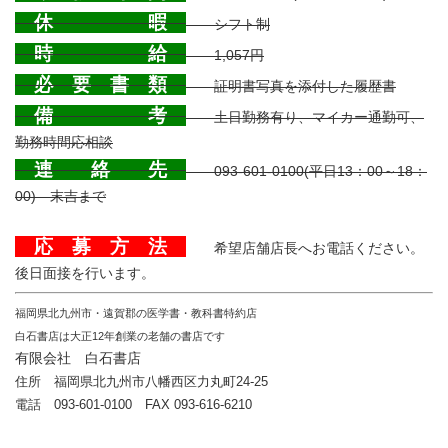
休 暇
シフト制
時 給
1,057円
必 要 書 類
証明書写真を添付した履歴書
備 考
土日勤務有り、マイカー通勤可、
勤務時間応相談
連 絡 先
093-601-0100(平日13：00～18：
00) 末吉まで
応 募 方 法
希望店舗店長へお電話ください。
後日面接を行います。
福
岡県北九州市・遠賀郡の医学書・教科書特約店
白石書店は大正12年創業の老舗の書店です
有限会社 白石書店
住所 福岡県北九州市八幡西区力丸町24-25
電話 093-601-0100 FAX 093-616-6210