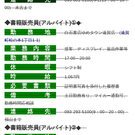
093-601-0100(平日13：00～18：
00) 末吉まで
◆書籍販売員(アルバイト)①◆
.
勤 務 地
白石書店ゆめタウン遠賀店 (
遠賀
町松の本1丁目1-1
)
業 務 内 容
接客、ディスプレイ、返品作業等
勤 務 時 間
17:00～20:00
休 暇
シフト制
時 給
1,057円
必 要 書 類
証明書写真を添付した履歴書
備 考
土日勤務有り、マイカー通勤可、
勤務時間応相談
連 絡 先
093-293-5100(9：00～20：00)
福山まで
◆書籍販売員(アルバイト)②◆