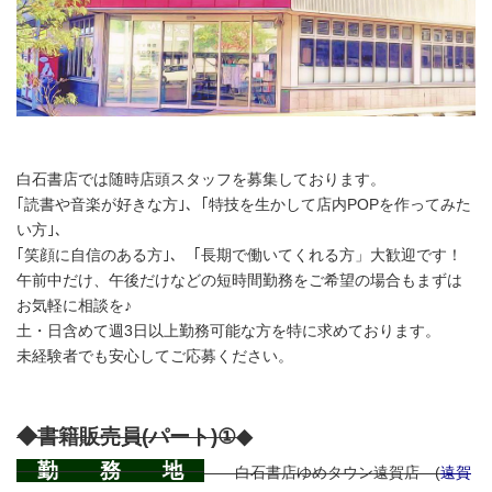
白石書店では随時店頭スタッフを募集しております。
｢読書や音楽が好きな方｣、｢特技を生かして店内POPを作ってみた
い方｣、
｢笑顔に自信のある方｣、「
長期で働いてくれる方」
大歓迎です！
午前中だけ、午後だけなどの短時間勤務をご希望の場合もまずは
お気軽に相談を♪
土・日含めて週3日以上勤務可能な方を特に求めております。
未経験者でも安心してご応募ください。
◆
書籍販売員(パート)①
◆
勤 務 地
白石書店ゆめタウン遠賀店 (
遠賀