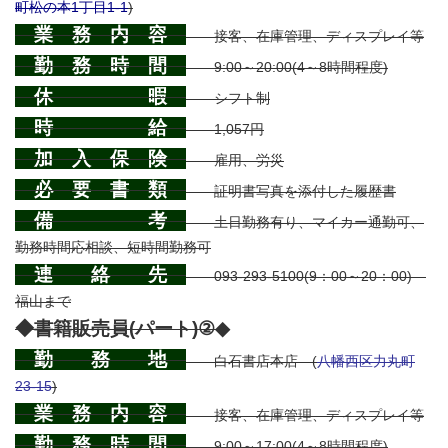
町松の本1丁目1-1
)
業 務 内 容
接客、在庫管理、ディスプレイ等
勤 務 時 間
9:00～20:00(4～8時間程度)
休 暇
シフト制
時 給
1,057円
加 入 保 険
雇用、労災
必 要 書 類
証明書写真を添付した履歴書
備 考
土日勤務有り、マイカー通勤可、
勤務時間応相談、短時間勤務可
連 絡 先
093-293-5100(9：00～20：00)
福山まで
◆書籍販売員(パート)②◆
勤 務 地
白石書店本店 (
八幡西区力丸町
23-15
)
業 務 内 容
接客、在庫管理、ディスプレイ等
勤 務 時 間
9:00～17:00(4～8時間程度)