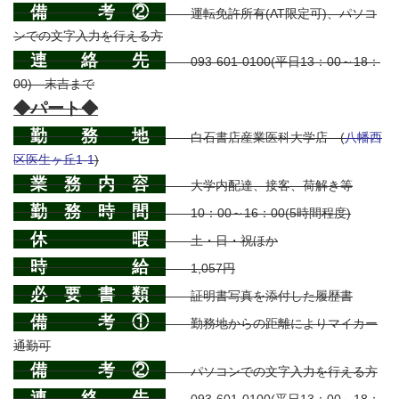
備 考 ②
運転免許所有(AT限定可)、パソコ
ンでの文字入力を行える方
連 絡 先
093-601-0100(平日13：00～18：
00) 末吉まで
◆パート◆
勤 務 地
白石書店産業医科大学店 (
八幡西
区医生ヶ丘1-1
)
業 務 内 容
大学内配達、接客、荷解き等
勤 務 時 間
10：00～16：00(5時間程度)
休 暇
土・日・祝ほか
時 給
1,057円
必 要 書 類
証明書写真を添付した履歴書
備 考 ①
勤務地からの距離によりマイカー
通勤可
備 考 ②
パソコンでの文字入力を行える方
連 絡 先