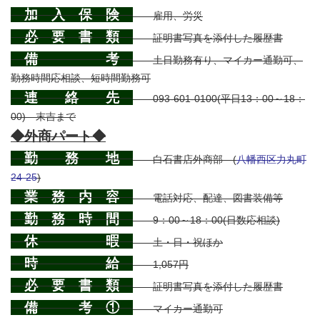
加 入 保 険
雇用、労災
必 要 書 類
証明書写真を添付した履歴書
備 考
土日勤務有り、マイカー通勤可、
勤務時間応相談、短時間勤務可
連 絡 先
093-601-0100(平日13：00～18：
00) 末吉まで
◆外商パート◆
勤 務 地
白石書店外商部 (
八幡西区力丸町
24-25
)
業 務 内 容
電話対応、配達、図書装備等
勤 務 時 間
9：00～18：00(日数応相談)
休 暇
土・日・祝ほか
時 給
1,057円
必 要 書 類
証明書写真を添付した履歴書
備 考 ①
マイカー通勤可