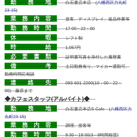
勤 務 地
白石書店本店 (
八幡西区力丸町
23-15
)
業 務 内 容
接客、ディスプレイ、返品作業等
勤 務 時 間
17:00～22：00
休 暇
シフト制
時 給
1,057円
必 要 書 類
証明書写真を添付した履歴書
備 考
土日勤務有り、マイカー通勤可、
勤務時間応相談
連 絡 先
093-601-2200(10：00～22：
00) 藤原まで
◆カフェスタッフ(アルバイト)◆
勤 務 地
白石書店本店S-Cafe (
八幡西区力
丸町23-15
)
業 務 内 容
調理、接客等
勤 務 時 間
9:30～19:30(3～8時間程度)